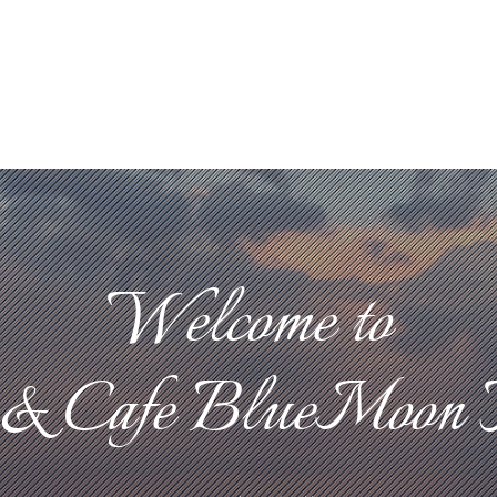
Welcome to
 & Cafe BlueMoon 