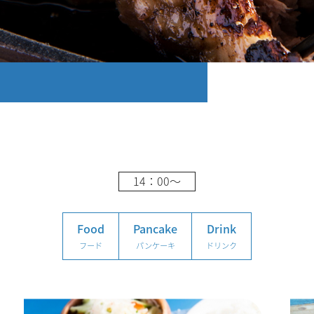
14：00～
Food
Pancake
Drink
フード
パンケーキ
ドリンク