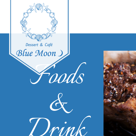
Foods
&
Drink