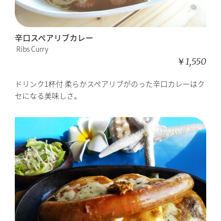
辛口スペアリブカレー
Ribs Curry
￥1,550
ドリンク1杯付 柔らかスペアリブがのった辛口カレーはク
セになる美味しさ。