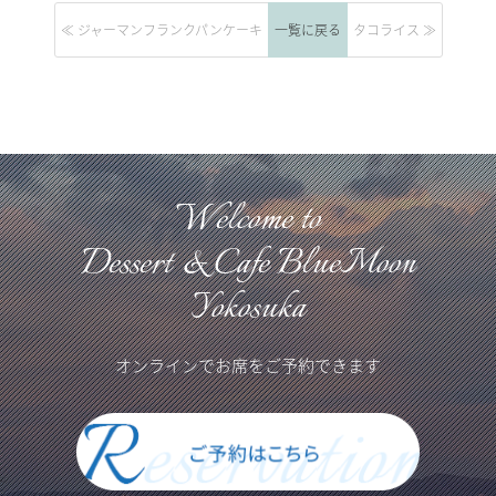
≪ ジャーマンフランクパンケーキ
一覧に戻る
タコライス ≫
Welcome to
Dessert & Cafe BlueMoon
Yokosuka
オンラインでお席をご予約できます